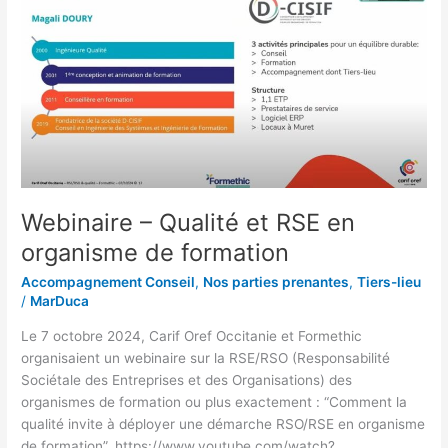
Qualité
et
RSE
en
organisme
de
formation
Webinaire – Qualité et RSE en
organisme de formation
Accompagnement Conseil
,
Nos parties prenantes
,
Tiers-lieu
/
MarDuca
Le 7 octobre 2024, Carif Oref Occitanie et Formethic
organisaient un webinaire sur la RSE/RSO (Responsabilité
Sociétale des Entreprises et des Organisations) des
organismes de formation ou plus exactement : “Comment la
qualité invite à déployer une démarche RSO/RSE en organisme
de formation”. https://www.youtube.com/watch?