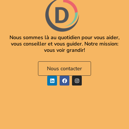
Nous sommes là au quotidien pour vous aider,
vous conseiller et vous guider. Notre mission:
vous voir grandir!
Nous contacter
L
F
I
i
a
n
n
c
s
k
e
t
e
b
a
d
o
g
i
o
r
n
k
a
m