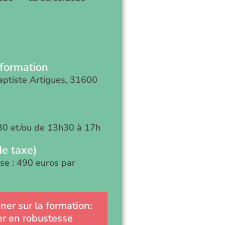
 formation
aptiste Artigues, 31600
30 et/ou de 13h30 à 17h
de taxe)
ise : 490 euros par
ner sur la formation:
r en robustesse