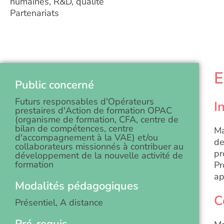
humaines, R&D, qualité
Partenariats
E
Public concerné
Futurs responsables d'Opérateurs
I
prestaires d'Action de formation OPAC
(organisme de formation, CFA, centre de
bilan de compétences, centre
Ma
d'accompagnement à la VAE) et/ou
de
collaborateurs missionnés à contribuer au
pr
développement de la nouvelle activité de
formation
Pr
ap
Modalités pédagogiques
C
Présentiel, A distance