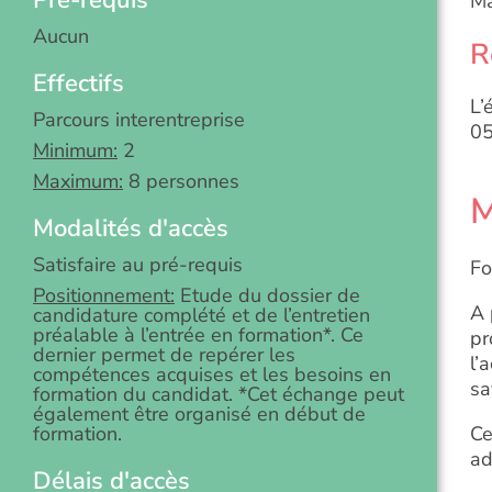
Pré-requis
Ma
Aucun
R
Effectifs
L’
Parcours interentreprise
05
Minimum:
2
Maximum:
8 personnes
M
Modalités d'accès
Satisfaire au pré-requis
Fo
Positionnement:
Etude du dossier de
A 
candidature complété et de l’entretien
préalable à l’entrée en formation*. Ce
pr
dernier permet de repérer les
l’
compétences acquises et les besoins en
sa
formation du candidat. *Cet échange peut
également être organisé en début de
formation.
Ce
ad
Délais d'accès