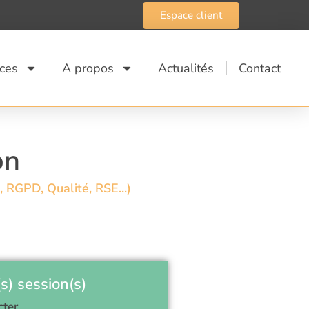
Espace client
ices
A propos
Actualités
Contact
on
 RGPD, Qualité, RSE...)
s) session(s)
cter