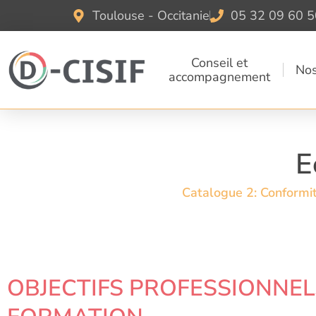
Aller
Toulouse - Occitanie
05 32 09 60 5
au
contenu
Conseil et
Nos
accompagnement
E
Catalogue 2: Conformit
OBJECTIFS PROFESSIONNEL