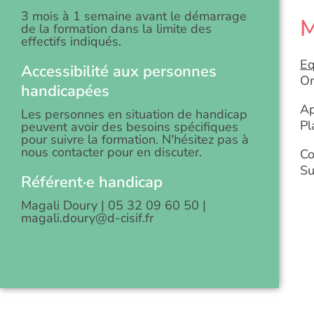
3 mois à 1 semaine avant le démarrage
M
de la formation dans la limite des
effectifs indiqués.
Eq
Accessibilité aux personnes
Or
handicapées
Ap
Les personnes en situation de handicap
Pl
peuvent avoir des besoins spécifiques
pour suivre la formation. N'hésitez pas à
nous contacter pour en discuter.
Co
Su
Référent·e handicap
Magali Doury | 05 32 09 60 50 |
magali.doury@d-cisif.fr