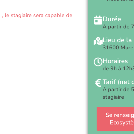
, le stagiaire sera capable de:
Durée
A partir de 
Lieu de la
31600 Mure
Horaires
de 9h à 12h
Tarif (net 
A partir de 
stagiaire
Se renseig
Ecosystè