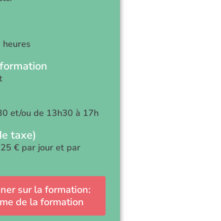
7 heures
 formation
t
30 et/ou de 13h30 à 17h
de taxe)
525 € par jour et par
ner sur la formation:
me de la formation