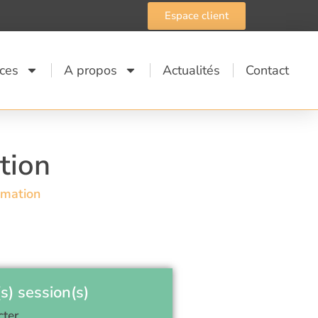
Espace client
ices
A propos
Actualités
Contact
tion
rmation
s) session(s)
cter