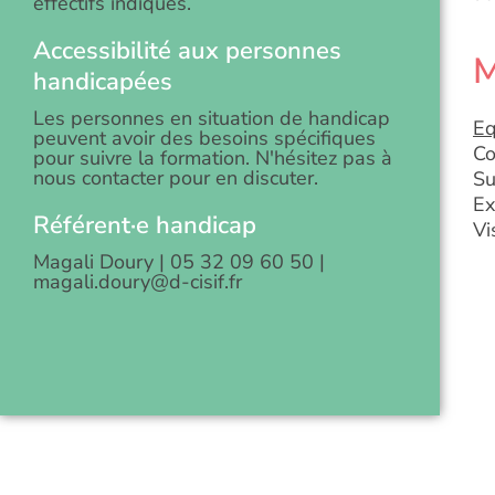
effectifs indiqués.
Accessibilité aux personnes
M
handicapées
Les personnes en situation de handicap
Eq
peuvent avoir des besoins spécifiques
Co
pour suivre la formation. N'hésitez pas à
nous contacter pour en discuter.
Su
Ex
Référent·e handicap
Vi
Magali Doury | 05 32 09 60 50 |
magali.doury@d-cisif.fr