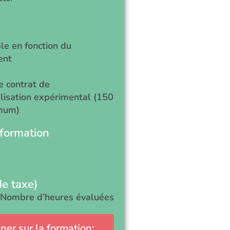
le en fonction du
ent
de contrat de
lisation expérimental (150
mum)
 formation
de taxe)
 Nombre d’heures évaluées
ner sur la formation: