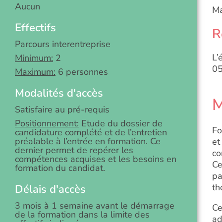
Aucun
Ma
Effectifs
R
Parcours interentreprise
L’
Minimum:
2
05
Maximum:
6 personnes
Modalités d'accès
M
Satisfaire au pré-requis
Positionnement:
Etude du dossier de
Fo
candidature complété et de l’entretien
préalable à l’entrée en formation. Ce
et
dernier permet de repérer les
co
compétences acquises et les besoins en
Ce
formation du candidat.
pa
th
Délais d'accès
3 mois à 1 semaine avant le démarrage
Ce
de la formation dans la limite des
ad