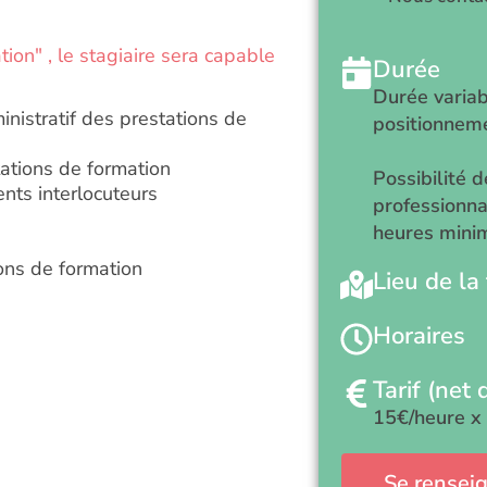
tion" , le stagiaire sera capable
Durée
Durée variab
inistratif des prestations de
positionnem
tations de formation
Possibilité 
rents interlocuteurs
professionna
heures mini
ons de formation
Lieu de la
Horaires
Tarif (net 
15€/heure x
Se renseig