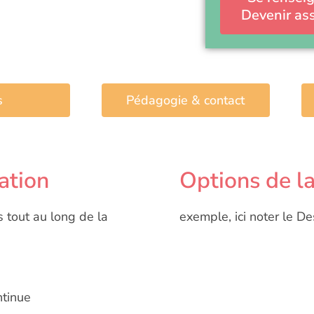
Devenir ass
s
Pédagogie & contact
ation
Options de l
s tout au long de la
exemple, ici noter le De
ntinue